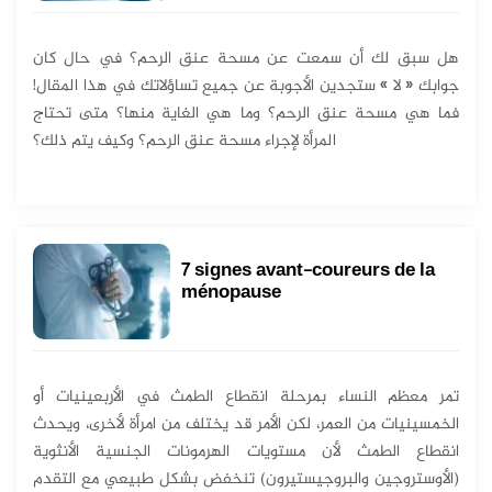
هل سبق لك أن سمعت عن مسحة عنق الرحم؟ في حال كان
جوابك « لا » ستجدين الأجوبة عن جميع تساؤلاتك في هذا المقال!
فما هي مسحة عنق الرحم؟ وما هي الغاية منها؟ متى تحتاج
المرأة لإجراء مسحة عنق الرحم؟ وكيف يتم ذلك؟
7 signes avant-coureurs de la
ménopause
تمر معظم النساء بمرحلة انقطاع الطمث في الأربعينيات أو
الخمسينيات من العمر، لكن الأمر قد يختلف من امرأة لأخرى، ويحدث
انقطاع الطمث لأن مستويات الهرمونات الجنسية الأنثوية
(الأوستروجين والبروجيستيرون) تنخفض بشكل طبيعي مع التقدم