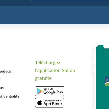
Téléchargez
l'application Shifaa
médecin
gratuite
s
us
fidentialité