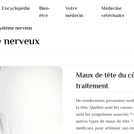
Encyclopédie
Bien-
Votre
Médecine
être
médecin
vétérinaire
système nerveux
e nerveux
Maux de tête du cô
traitement
De nombreuses personnes souff
la tête. Quelles sont les causes
sont les symptômes associés ?
autres types de maux de tête ? 
médicaux pour atténuer son int