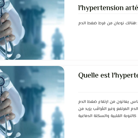
l'hypertension arté
هنالك نوعان من فرط ضغط الدم:
Quelle est l'hypert
بعض الناس يعانون من ارتفاع ضغط الدم (High blood pres
م المرتفع وغير المُراقَب يزيد من