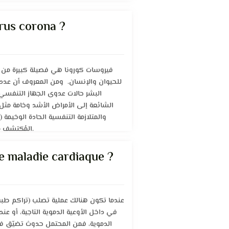
irus corona ?
فيروسات كورونا هي فصيلة كبيرة من 
للحيوان والإنسان. ومن المعروف أن عدد
البشر حالات عدوى الجهاز التنفسي ا
الشائعة إلى الأمراض الأشد وخامة مثل
والمتلازمة التنفسية الحادة الوخيم
المُكتشف مؤخراً مرض فيروس كورونا كوفيد.
e maladie cardiaque ?
عندما تكون هنالك عملية تصلب (تراكم ط)
في داخل الأوعية الدموية التاجية، أو ع
الدموية، فمن المحتمل حدوث تضيّق في