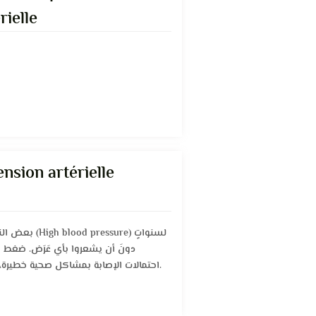
rielle
ension artérielle
sure) لسنواتٍ
دونَ أن يشعروا بأي عَرَض. ضغط الد
احتمالات الإصابة بمشاكل صحية خطيرة، كالنوبة القلبية والسكتة الدماغية.