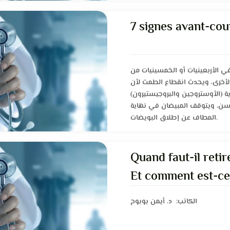
7 signes avant-co
ي الأربعينيات أو الخمسينيات من
ة لأخرى، ويحدث انقطاع الطمث لأن
ية (الأوستروجين والبروجيستيرون
ن، ويتوقف المبيضان في نهاية
المطاف عن إطلاق البويضات.
Quand faut-il retire
Et comment est-ce 
الكاتب: د. أيمن بوبوح