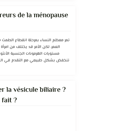
ureurs de la ménopause
تمر معظم النساء بمرحلة انقطاع الطمث ف
العمر، لكن الأمر قد يختلف من امرأ
مستويات الهرمونات الجنسية الأنثو)
تنخفض بشكل طبيعي مع التقدم في الس
r la vésicule biliaire ?
fait ?